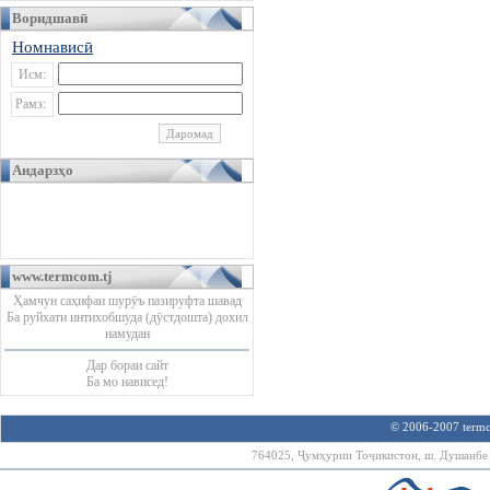
Воридшавӣ
Номнависӣ
Исм:
Рамз:
Андарзҳо
www.termcom.tj
Ҳамчун саҳифаи шурӯъ пазируфта шавад
Ба руйхати интихобшуда (дӯстдошта) дохил
намудан
Дар бораи сайт
Ба мо нависед!
© 2006-2007 termco
764025, Ҷумҳурии Тоҷикистон, ш. Душанбе х.