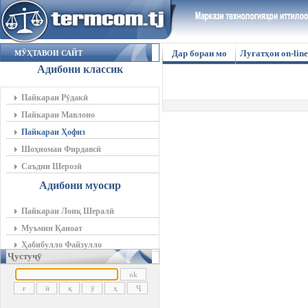
Дар бораи мо
Луғатҳои on-line
МӮҲТАВОИ САЙТ
Адибони классик
Пайкараи Рӯдакӣ
Пайкараи Мавлоно
Пайкараи Ҳофиз
Шоҳномаи Фирдавсӣ
Саъдии Шерозӣ
Адибони муосир
Пайкараи Лоиқ Шералӣ
Муъмин Қаноат
Ҳабибулло Файзулло
Ҷустуҷӯ