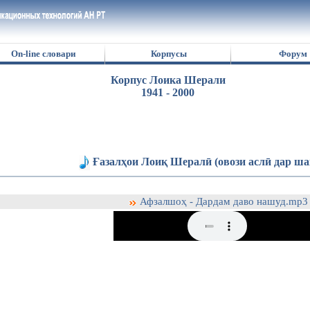
On-line словари
Корпусы
Форум
Корпус Лоика Шерали
1941 - 2000
Ғазалҳои Лоиқ Шералӣ (овози аслӣ дар ша
Афзалшоҳ - Дардам даво нашуд.mp3