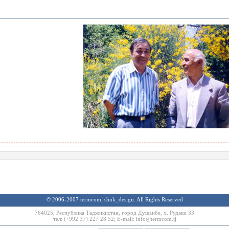
© 2006-2007 termcom, shuk_design. All Rights Reserved
764025, Республика Таджикистан, город Душанбе, х. Рудаки 33
тел: (+992 37) 227 28 52; E-mail:
info@termcom.tj