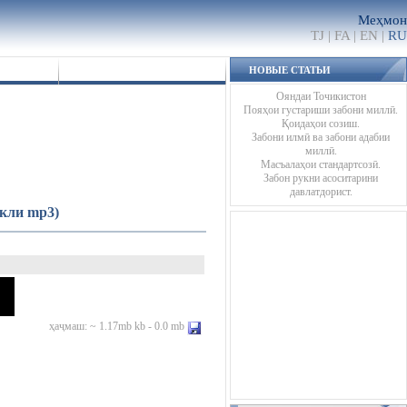
Меҳмон
TJ
|
FA
|
EN
|
RU
НОВЫЕ СТАТЬИ
Ояндаи Точикистон
Пояҳои густариши забони миллӣ.
Қоидаҳои созиш.
Забони илмӣ ва забони адабии
миллӣ.
Масъалаҳои стандартсозӣ.
Забон рукни асоситарини
давлатдорист.
кли mp3)
ҳаҷмаш: ~ 1.17mb kb - 0.0 mb