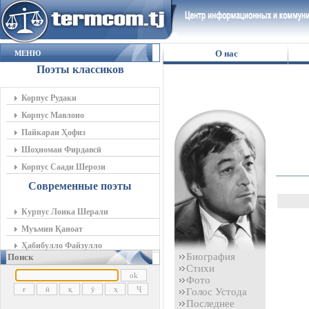
О нас
МЕНЮ
Поэты классиков
Корпус Рудаки
Корпус Мавлоно
Пайкараи Ҳофиз
Шоҳномаи Фирдавсӣ
Корпус Саади Шерози
Современные поэты
Курпус Лоика Шерали
Муъмин Қаноат
Ҳабибулло Файзулло
Биография
Поиск
Стихи
Фото
Голос Устода
Последнее