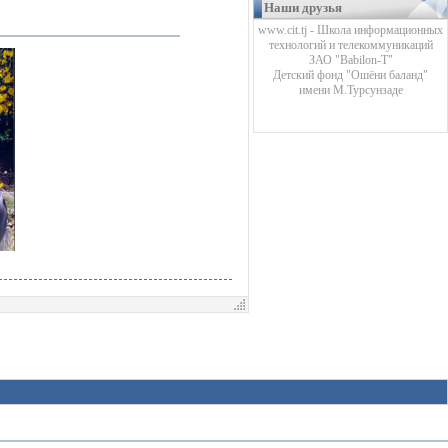
Наши друзья
www.cit.tj - Школа информационных
технологий и телекоммуникаций
ЗАО "Babilon-T"
Детский фонд "Ошёни баланд"
имени М.Турсунзаде