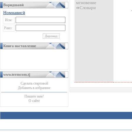
мгновение
Воридшавӣ
Словари
Номнависӣ
Исм:
Рамз:
Книга наставление
www.termcom.tj
Сделать стартовой
Добавить в избранное
Пишите нам!
О сайте