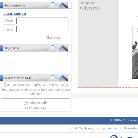
охирин
Воридшавӣ
Луғатҳо
Номнависӣ
Исм:
Рамз:
Андарзҳо
www.termcom.tj
Ҳамчун саҳифаи шурӯъ пазируфта шавад
Ба руйхати интихобшуда (дӯстдошта) дохил
намудан
Дар бораи сайт
Ба мо нависед!
© 2006-2007 termco
764025, Ҷумҳурии Тоҷикистон, ш. Душанбе х.