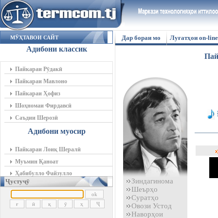
Дар бораи мо
Луғатҳои on-line
МӮҲТАВОИ САЙТ
Адибони классик
Пай
Пайкараи Рӯдакӣ
Пайкараи Мавлоно
Пайкараи Ҳофиз
Шоҳномаи Фирдавсӣ
Саъдии Шерозӣ
Адибони муосир
Пайкараи Лоиқ Шералӣ
Муъмин Қаноат
Ҳабибулло Файзулло
Зиндагинома
Ҷустуҷӯ
Шеърҳо
Суратҳо
Овози Устод
Наворҳои